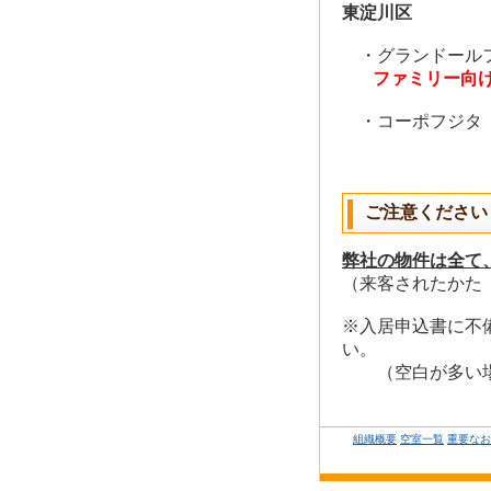
東淀川区
・グランドール
ファミリー向
・コーポフジ
ご注意ください
弊社の物件は全て
（来客されたかた
※入居申込書に不
（空白が多い
組織概要
空室一覧
重要なお