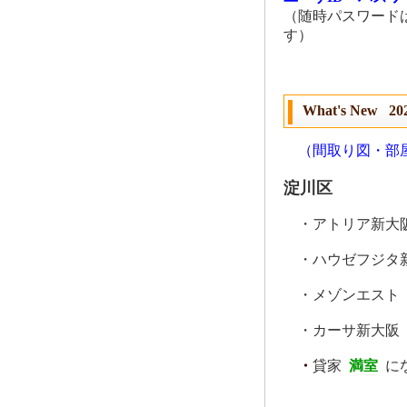
（随時パスワード
す）
What's New 20
（間取り図・部
淀川区
・アトリア新大
・ハウゼフジタ
・メゾンエスト
・カーサ新大
・
貸家
満室
に